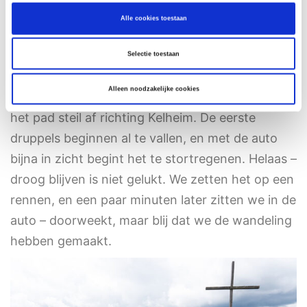
Het pad steekt nog een keer richting de rivier.
Alle cookies toestaan
Wie wil kan hier een klein stukje verder lopen (al
is het bijna klauteren!) voor een blik op het
Selectie toestaan
water. Vanaf een rots hebben we een prachtig
Alleen noodzakelijke cookies
uitzicht over de omgeving. Het laatste stuk daalt
het pad steil af richting Kelheim. De eerste
druppels beginnen al te vallen, en met de auto
bijna in zicht begint het te stortregenen. Helaas –
droog blijven is niet gelukt. We zetten het op een
rennen, en een paar minuten later zitten we in de
auto – doorweekt, maar blij dat we de wandeling
hebben gemaakt.