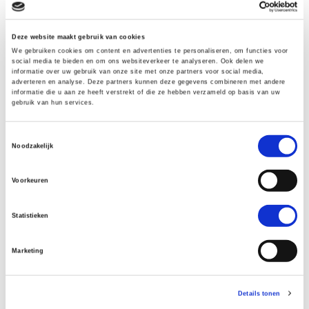
Het Kloster Weltenburg
Deze website maakt gebruik van cookies
Terug naar Kelheim:
We gebruiken cookies om content en advertenties te personaliseren, om functies voor
social media te bieden en om ons websiteverkeer te analyseren. Ook delen we
informatie over uw gebruik van onze site met onze partners voor social media,
wandelen of met de boot?
adverteren en analyse. Deze partners kunnen deze gegevens combineren met andere
informatie die u aan ze heeft verstrekt of die ze hebben verzameld op basis van uw
gebruik van hun services.
Aan de andere kant van de Donau wandelen we
terug naar Kelheim. Zijn je benen al moe? Dan
Toestemmingsselectie
Noodzakelijk
kun je de wandeling ook inkorten en vanaf het
klooster met de boot terug naar Kelheim. Achter
Voorkeuren
het klooster loopt de wandelroute gelijk snel
omhoog. We lopen eerst door velden, om
Statistieken
vervolgens weer het bos in te gaan. Ondertussen
Marketing
begint de lucht steeds donkerder te worden – we
zetten grote passen en hopen voor de regen
weer bij de auto te zijn.
Details tonen