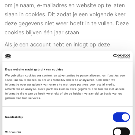
om je naam, e-mailadres en website op te laten
slaan in cookies. Dit zodat je een volgende keer
deze gegevens niet weer hoeft in te vullen. Deze
cookies blijven één jaar staan.
Als je een account hebt en inlogt op deze
website, wordt een tijdelijke cookie geplaatst.
Deze cookie bevat geen persoonlijke informatie
Deze website maakt gebruik van cookies
en wordt verwijderd zodra je je browser sluit.
We gebruiken cookies om content en advertenties te personaliseren, om functies voor
social media te bieden en om ons websiteverkeer te analyseren. Ook delen we
Zodra je inlogt, worden er een aantal cookies
informatie over uw gebruik van onze site met onze partners voor social media,
adverteren en analyse. Deze partners kunnen deze gegevens combineren met andere
geplaatst om je inlog informatie en scherm
informatie die u aan ze heeft verstrekt of die ze hebben verzameld op basis van uw
gebruik van hun services.
display keuzes te onthouden. De login cookies
blijven twee dagen staan, de scherm keuze
Toestemmingsselectie
Noodzakelijk
cookies één jaar. Als je kiest voor “Remember
Me” worden je inloggegevens twee weken
Voorkeuren